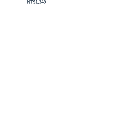
NT$
1,349