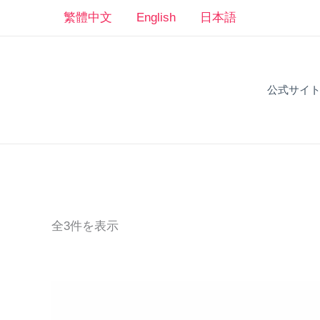
コ
繁體中文
English
日本語
ン
テ
ン
公式サイ
ツ
へ
ス
キ
ッ
プ
全3件を表示