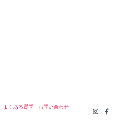
よくある質問
お問い合わせ
I
F
n
a
s
c
t
e