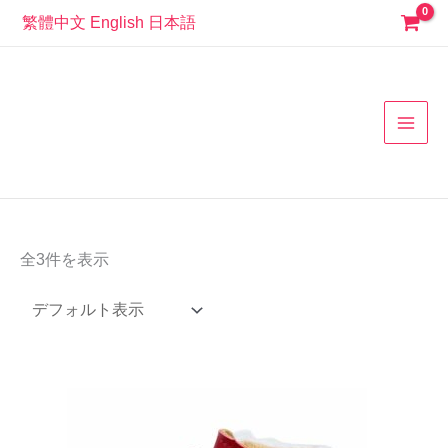
コ
繁體中文
English
日本語
ン
MAI
テ
ン
MEN
ツ
へ
ス
キ
ッ
プ
全3件を表示