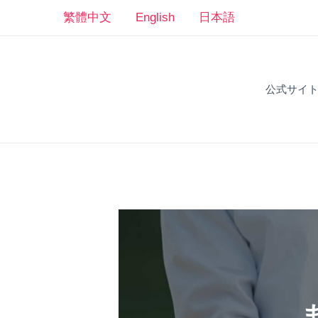
コ
繁體中文
English
日本語
ン
テ
ン
公式サイ
ツ
へ
ス
キ
ッ
プ