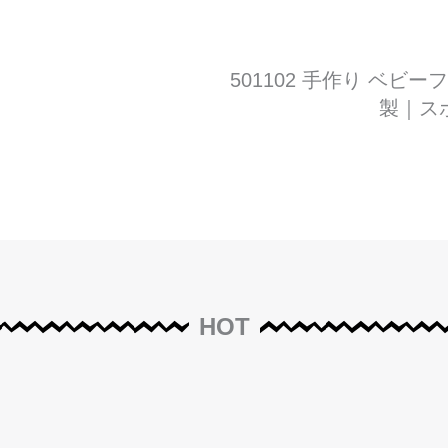
501102 手作り ベ
製｜ス
HOT