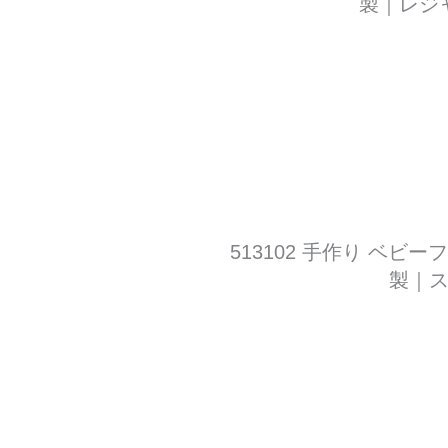
製｜レジ
513102 手作り ベ
製｜