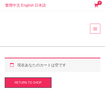
コ
繁體中文
English
日本語
ン
MAI
テ
ン
MEN
ツ
へ
ス
キ
ッ
プ
現在あなたのカートは空です
RETURN TO SHOP