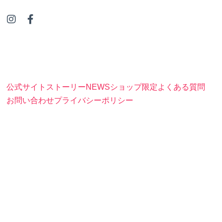
I
F
n
a
s
c
t
e
a
b
g
o
r
o
公式サイト
ストーリー
NEWS
ショップ
限定
よくある質問
a
k
m
-
お問い合わせ
プライバシーポリシー
f