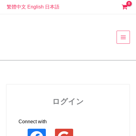
コ
繁體中文
English
日本語
ン
MAI
テ
ン
MEN
ツ
へ
ス
キ
ッ
プ
ログイン
Connect with