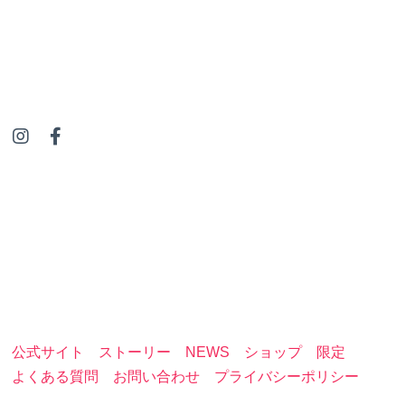
I
F
n
a
s
c
t
e
a
b
g
o
r
o
a
k
m
-
f
公式サイト
ストーリー
NEWS
ショップ
限定
よくある質問
お問い合わせ
プライバシーポリシー