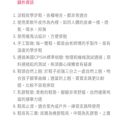
額外資訊
涼鞋款學步鞋，各種場合，都非常適合
使用柔軟牛皮作為內裡，如同人體的皮膚一樣，透
氣、吸水、抑臭
使用魔鬼沾設計，方便穿脫
手工製做: 每一雙鞋，都是由老師傅的手製作，是有
溫度的學步鞋
通過美國CPSIA標準檢驗: 物理和機械測試通過；原
料通過鉛的測試，無須擔心接觸會有疑慮
鞋頭自然上翹: 於鞋子前端三分之一處自然上翹，吻
合孩子腳掌曲線；適當的上翹，寶寶走路更比較
穩，比較不容易摔跤
乳膠鞋墊: 柔軟的鞋墊，腳腳非常舒服，自然緩衝地
面的撞擊力道
鞋底止滑，適合室內或戶外，練習走路時使用
鞋底有三層: 底層為橡膠鞋底，中間為乳膠墊，上層