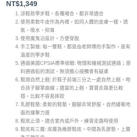
NT$
1,349
涼鞋款學步鞋，各種場合，都非常適合
使用柔軟牛皮作為內裡，如同人體的皮膚一樣，透
氣、吸水、抑臭
使用魔鬼沾設計，方便穿脫
手工製做: 每一雙鞋，都是由老師傅的手製作，是有
溫度的學步鞋
通過美國CPSIA標準檢驗: 物理和機械測試通過；原
料通過鉛的測試，無須擔心接觸會有疑慮
鞋頭自然上翹: 於鞋子前端三分之一處自然上翹，吻
合孩子腳掌曲線；適當的上翹，寶寶走路更比較
穩，比較不容易摔跤
乳膠鞋墊: 柔軟的鞋墊，腳腳非常舒服，自然緩衝地
面的撞擊力道
鞋底止滑，適合室內或戶外，練習走路時使用
鞋底有三層: 底層為橡膠鞋底，中間為乳膠墊，上層