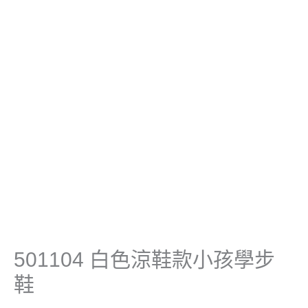
學
步
鞋
數
量
501104 白色涼鞋款小孩學步
鞋