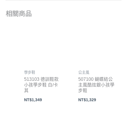
相關商品
學步鞋
公主風
513103 德訓鞋款
507100 蝴蝶結公
小孩學步鞋 白/卡
主風酷炫銀小孩學
其
步鞋
NT$
1,349
NT$
1,329