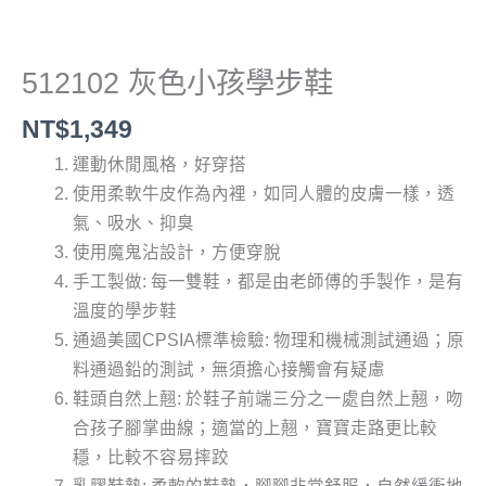
512102 灰色小孩學步鞋
NT$
1,349
運動休閒風格，好穿搭
使用柔軟牛皮作為內裡，如同人體的皮膚一樣，透
氣、吸水、抑臭
使用魔鬼沾設計，方便穿脫
手工製做: 每一雙鞋，都是由老師傅的手製作，是有
溫度的學步鞋
通過美國CPSIA標準檢驗: 物理和機械測試通過；原
料通過鉛的測試，無須擔心接觸會有疑慮
鞋頭自然上翹: 於鞋子前端三分之一處自然上翹，吻
合孩子腳掌曲線；適當的上翹，寶寶走路更比較
穩，比較不容易摔跤