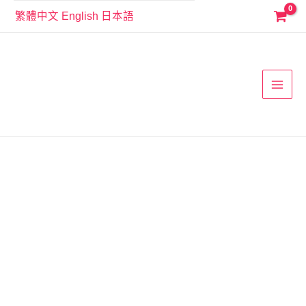
跳
繁體中文
English
日本語
至
MAI
主
要
MEN
內
容
512102
灰
色
小
孩
學
步