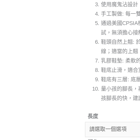
使用魔鬼沾設計
結
手工製做: 每
小
通過美國CPSI
孩
試，無須擔心接
學
鞋頭自然上翹:
步
線；適當的上翹
鞋
乳膠鞋墊: 柔
數
鞋底止滑，適合
量
鞋底有三層: 
量小孩的腳長，
孩腳長的快，建
長度