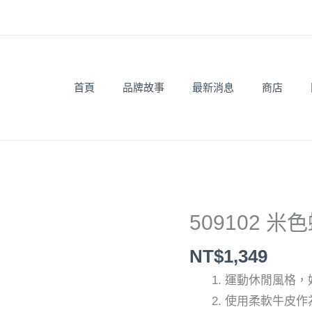
首頁
品牌故事
最新消息
商店
509102 
509102
米
NT$
1,349
色
運動休閒風格，
蝴
使用柔軟牛皮作
蝶