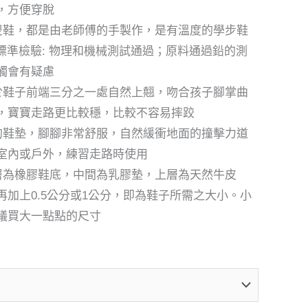
，方便穿脫
一雙鞋，都是由老師傅的手製作，是有溫度的學步鞋
A標準檢驗: 物理和機械測試通過；原料通過鉛的測
觸會有疑慮
 於鞋子前端三分之一處自然上翹，吻合孩子腳掌曲
，寶寶走路更比較穩，比較不容易摔跤
軟的鞋墊，腳腳非常舒服，自然緩衝地面的撞擊力道
室內或戶外，練習走路時使用
底層為橡膠鞋底，中間為乳膠墊，上層為天然牛皮
再加上0.5公分或1公分，即為鞋子所需之大小。小
議買大一點點的尺寸