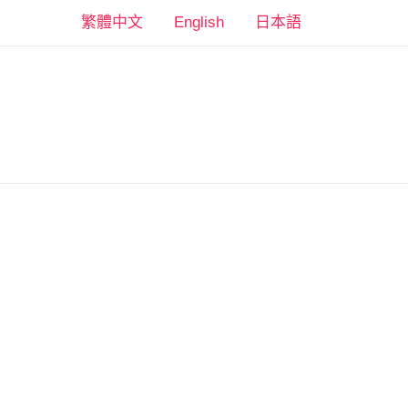
跳
繁體中文
English
日本語
至
主
要
內
容