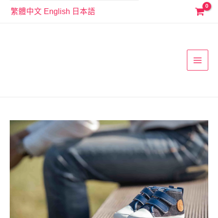
跳
繁體中文
English
日本語
至
MAI
主
要
MEN
內
容