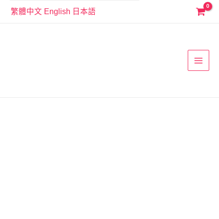
跳
繁體中文
English
日本語
至
MAI
主
要
MEN
內
容